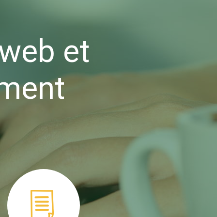
 web et
ment